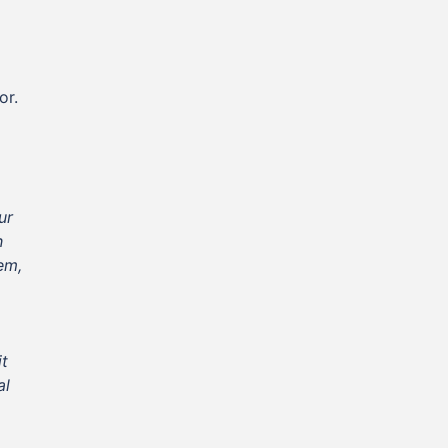
or.
ur
h
em,
it
al