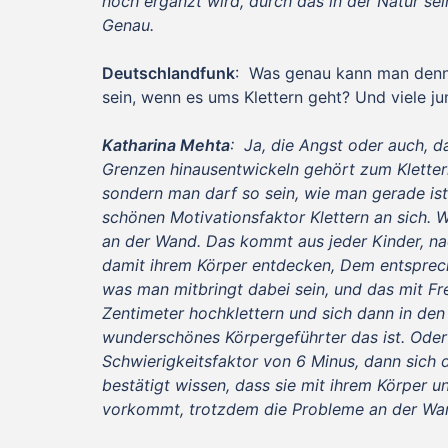
noch ergänzt wird, durch das in der Natur se
Genau.
Deutschlandfunk
: Was genau kann man denn 
sein, wenn es ums Klettern geht? Und viele ju
Katharina Mehta
: Ja, die Angst oder auch, d
Grenzen hinausentwickeln gehört zum Kletter
sondern man darf so sein, wie man gerade is
schönen Motivationsfaktor Klettern an sich. W
an der Wand. Das kommt aus jeder Kinder, na
damit ihrem Körper entdecken, Dem entsprec
was man mitbringt dabei sein, und das mit F
Zentimeter hochklettern und sich dann in den 
wunderschönes Körpergeführter das ist. Oder
Schwierigkeitsfaktor von 6 Minus, dann sich 
bestätigt wissen, dass sie mit ihrem Körper 
vorkommt, trotzdem die Probleme an der W