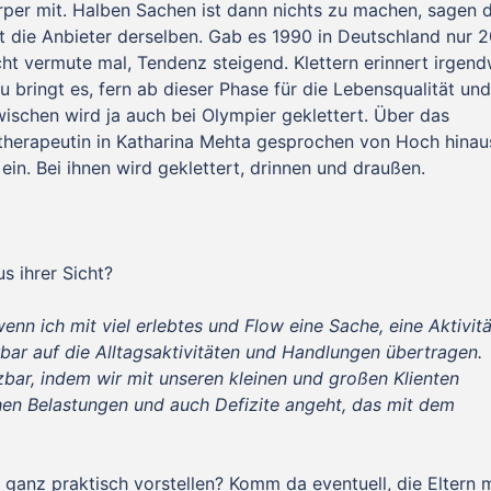
rper mit. Halben Sachen ist dann nichts zu machen, sagen d
 die Anbieter derselben. Gab es 1990 in Deutschland nur 
icht vermute mal, Tendenz steigend. Klettern erinnert irgend
 bringt es, fern ab dieser Phase für die Lebensqualität und
schen wird ja auch bei Olympier geklettert. Über das
otherapeutin in Katharina Mehta gesprochen von Hoch hinau
 ein. Bei ihnen wird geklettert, drinnen und draußen.
us ihrer Sicht?
wenn ich mit viel erlebtes und Flow eine Sache, eine Aktivitä
ar auf die Alltagsaktivitäten und Handlungen übertragen.
bar, indem wir mit unseren kleinen und großen Klienten
ichen Belastungen und auch Defizite angeht, das mit dem
 ganz praktisch vorstellen? Komm da eventuell, die Eltern m