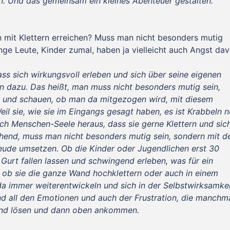
in. Und das gemeinsam ein kleines Abenteuer gestalten.
mit Klettern erreichen? Muss man nicht besonders mutig
nge Leute, Kinder zumal, haben ja vielleicht auch Angst dav
ass sich wirkungsvoll erleben und sich über seine eigenen
n dazu. Das heißt, man muss nicht besonders mutig sein,
t und schauen, ob man da mitgezogen wird, mit diesem
eil sie, wie sie im Eingangs gesagt haben, es ist Krabbeln n
ch Menschen-Seele heraus, dass sie gerne Klettern und sic
hend, muss man nicht besonders mutig sein, sondern mit d
reude umsetzen. Ob die Kinder oder Jugendlichen erst 30
Gurt fallen lassen und schwingend erleben, was für ein
 ob sie die ganze Wand hochklettern oder auch in einem
da immer weiterentwickeln und sich in der Selbstwirksamke
und all den Emotionen und auch der Frustration, die manchm
and lösen und dann oben ankommen.