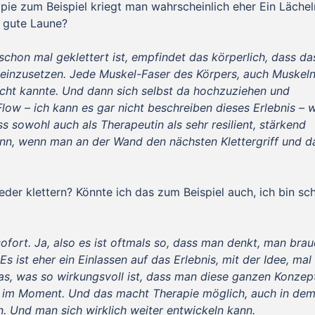
apie zum Beispiel kriegt man wahrscheinlich eher Ein Lächel
n gute Laune?
schon mal geklettert ist, empfindet das körperlich, dass da
t einzusetzen. Jede Muskel-Faser des Körpers, auch Muskel
nicht kannte. Und dann sich selbst da hochzuziehen und
Flow – ich kann es gar nicht beschreiben dieses Erlebnis – w
ss sowohl auch als Therapeutin als sehr resilient, stärkend
ann, wenn man an der Wand den nächsten Klettergriff und d
eder klettern? Könnte ich das zum Beispiel auch, ich bin sc
sofort. Ja, also es ist oftmals so, dass man denkt, man brau
Es ist eher ein Einlassen auf das Erlebnis, mit der Idee, mal
as, was so wirkungsvoll ist, dass man diese ganzen Konzep
z im Moment. Und das macht Therapie möglich, auch in de
. Und man sich wirklich weiter entwickeln kann.