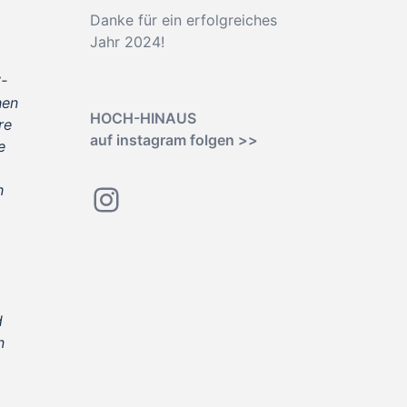
Danke für ein erfolgreiches
Jahr 2024!
-
hen
HOCH-HINAUS
re
auf instagram folgen >>
e
Instagram
h
d
n