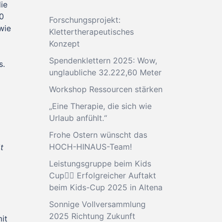
ie
20
Forschungsprojekt:
wie
Klettertherapeutisches
Konzept
Spendenklettern 2025: Wow,
s.
unglaubliche 32.222,60 Meter
Workshop Ressourcen stärken
„Eine Therapie, die sich wie
Urlaub anfühlt.“
Frohe Ostern wünscht das
HOCH-HINAUS-Team!
t
Leistungsgruppe beim Kids
Cup🧗‍♂️ Erfolgreicher Auftakt
beim Kids-Cup 2025 in Altena
Sonnige Vollversammlung
2025 Richtung Zukunft
it