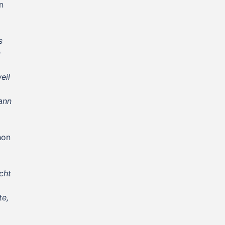
n
s
n
eil
ann
hon
cht
te,
m