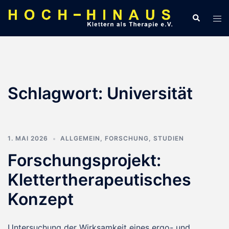
Zum
Suche
Men
Inhalt
ums
springen
Schlagwort:
Universität
1. MAI 2026
ALLGEMEIN
,
FORSCHUNG
,
STUDIEN
Forschungsprojekt:
Klettertherapeutisches
Konzept
Untersuchung der Wirksamkeit eines ergo- und