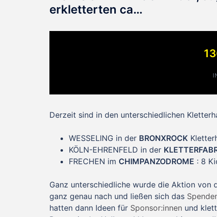
erkletterten ca…
13
I
Derzeit sind in den unterschiedlichen Kletterha
WESSELING in der
BRONXROCK
Kletter
KÖLN-EHRENFELD in der
KLETTERFABR
FRECHEN im
CHIMPANZODROME
: 8 Ki
Ganz unterschiedliche wurde die Aktion von
ganz genau nach und ließen sich das
Spenden
hatten dann Ideen für
Sponsor:innen
und klett