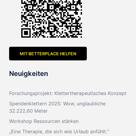
MIT BETTERPLACE HELFEN
Neuigkeiten
Forschungsprojekt: Klettertherapeutisches Konzept
Spendenklettern 2025: Wow, unglaubliche
32.222,60 Meter
Workshop Ressourcen stärken
„Eine Therapie, die sich wie Urlaub anfühlt.“