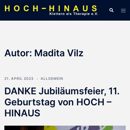
Zum
Suche
Men
Inhalt
ums
springen
Autor:
Madita Vilz
21. APRIL 2023
ALLGEMEIN
DANKE Jubiläumsfeier, 11.
Geburtstag von HOCH –
HINAUS