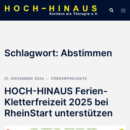
Zum
Suche
Men
Inhalt
ums
springen
Schlagwort:
Abstimmen
21. NOVEMBER 2024
FÖRDERPROJEKTE
HOCH-HINAUS Ferien-
Kletterfreizeit 2025 bei
RheinStart unterstützen